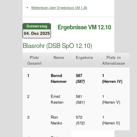
Weiterlesen
über Ergebnisse VM 1.36
Ergebnisse VM 12.10
Donnerstag
04. Dez 2025
Blasrohr (DSB SpO 12.10)
Platz
Name
Ergebnis
Platz in
Gesamt
Altersklasse
1
Bernd
587
1
Hammer
(587)
(Herren IV)
2
Ernst
581
1
Kesten
(581)
(Herren V)
3
Ron
572
1
Nanko
(572)
(Herren II)