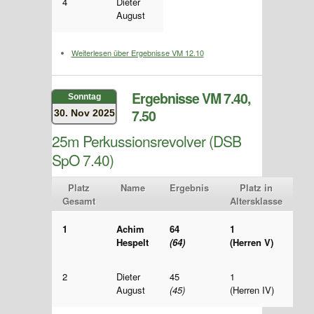
4
Dieter
August
Weiterlesen
über Ergebnisse VM 12.10
Ergebnisse VM 7.40,
Sonntag
7.50
30. Nov 2025
25m Perkussionsrevolver (DSB
SpO 7.40)
Platz
Name
Ergebnis
Platz in
Gesamt
Altersklasse
1
Achim
64
1
Hespelt
(64)
(Herren V)
2
Dieter
45
1
August
(45)
(Herren IV)