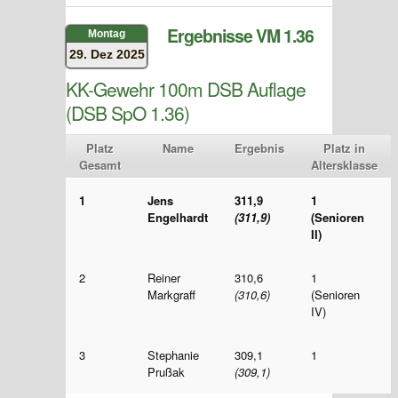
Ergebnisse VM 1.36
Montag
29. Dez 2025
KK-Gewehr 100m DSB Auflage
(DSB SpO 1.36)
Platz
Name
Ergebnis
Platz in
Gesamt
Altersklasse
1
Jens
311,9
1
Engelhardt
(311,9)
(Senioren
II)
2
Reiner
310,6
1
Markgraff
(310,6)
(Senioren
IV)
3
Stephanie
309,1
1
Prußak
(309,1)