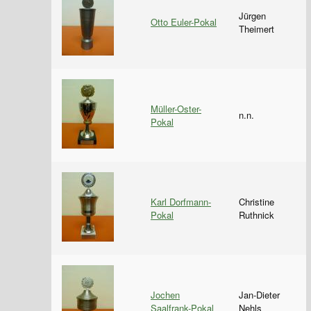
Jürgen
Otto Euler-Pokal
Theimert
Müller-Oster-
n.n.
Pokal
Karl Dorfmann-
Christine
Pokal
Ruthnick
Jochen
Jan-Dieter
Saalfrank-Pokal
Nehls