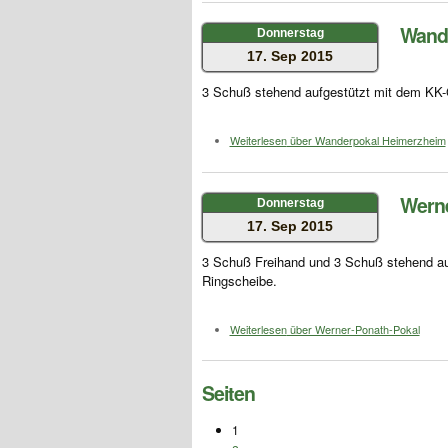
Wand
Donnerstag
17. Sep 2015
3 Schuß stehend aufgestützt mit dem KK-
Weiterlesen
über Wanderpokal Heimerzheim
Werne
Donnerstag
17. Sep 2015
3 Schuß Freihand und 3 Schuß stehend au
Ringscheibe.
Weiterlesen
über Werner-Ponath-Pokal
Seiten
1