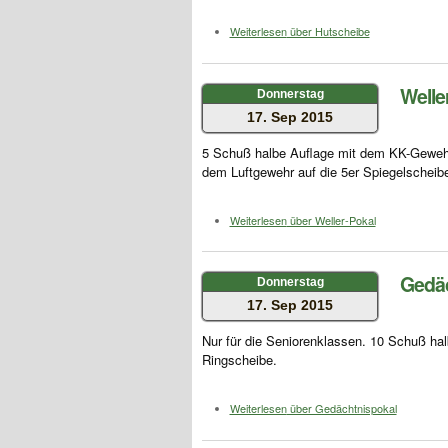
Weiterlesen
über Hutscheibe
Welle
Donnerstag
17. Sep 2015
5 Schuß halbe Auflage mit dem KK-Gewehr
dem Luftgewehr auf die 5er Spiegelscheib
Weiterlesen
über Weller-Pokal
Gedäc
Donnerstag
17. Sep 2015
Nur für die Seniorenklassen. 10 Schuß hal
Ringscheibe.
Weiterlesen
über Gedächtnispokal