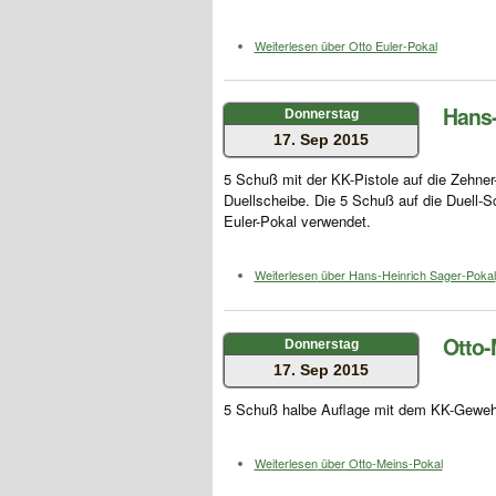
Weiterlesen
über Otto Euler-Pokal
Hans-
Donnerstag
17. Sep 2015
5 Schuß mit der KK-Pistole auf die Zehner
Duellscheibe. Die 5 Schuß auf die Duell-S
Euler-Pokal verwendet.
Weiterlesen
über Hans-Heinrich Sager-Pokal
Otto-
Donnerstag
17. Sep 2015
5 Schuß halbe Auflage mit dem KK-Gewehr
Weiterlesen
über Otto-Meins-Pokal